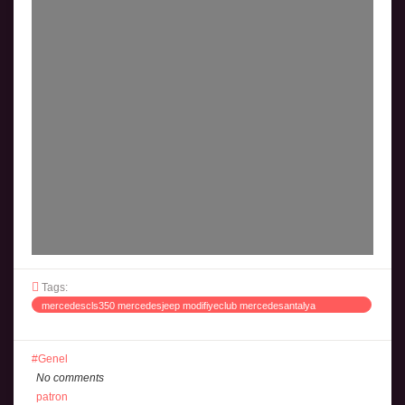
Tags:
mercedescls350 mercedesjeep modifiyeclub mercedesantalya
mercedesgirl mercedes_benz mercedescls
Genel
No comments
patron