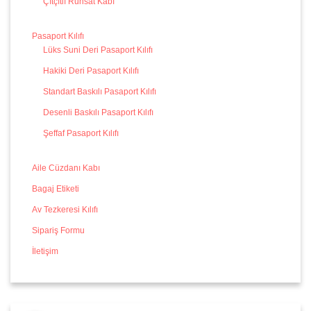
Çıtçıtlı Ruhsat Kabı
Pasaport Kılıfı
Lüks Suni Deri Pasaport Kılıfı
Hakiki Deri Pasaport Kılıfı
Standart Baskılı Pasaport Kılıfı
Desenli Baskılı Pasaport Kılıfı
Şeffaf Pasaport Kılıfı
Aile Cüzdanı Kabı
Bagaj Etiketi
Av Tezkeresi Kılıfı
Sipariş Formu
İletişim