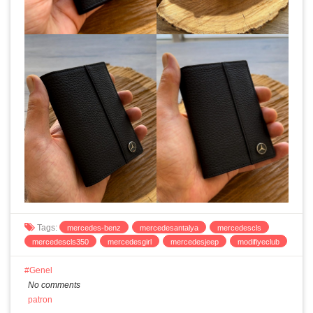
Tags:
mercedes-benz
mercedesantalya
mercedescls
mercedescls350
mercedesgirl
mercedesjeep
modifiyeclub
Genel
No comments
patron