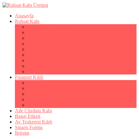
Anasayfa
Ruhsat Kabı
Lüks Suni Deri Ruhsat Kabı
Filo Ruhsat Kabı
Hakiki Deri Ruhsat Kabı
Standart Baskılı Ruhsat Kabı
Standart Kabartmalı Ruhsat Kabı
Desenli Baskılı Ruhsat Kabı
Desenli Kabartmalı Ruhsat Kabı
PVC Ofset Baskılı Ruhsat Kabı
Çıtçıtlı Ruhsat Kabı
Pasaport Kılıfı
Lüks Suni Deri Pasaport Kılıfı
Hakiki Deri Pasaport Kılıfı
Standart Baskılı Pasaport Kılıfı
Desenli Baskılı Pasaport Kılıfı
Şeffaf Pasaport Kılıfı
Aile Cüzdanı Kabı
Bagaj Etiketi
Av Tezkeresi Kılıfı
Sipariş Formu
İletişim