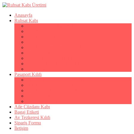
Anasayfa
Ruhsat Kabı
Lüks Suni Deri Ruhsat Kabı
Filo Ruhsat Kabı
Hakiki Deri Ruhsat Kabı
Standart Baskılı Ruhsat Kabı
Standart Kabartmalı Ruhsat Kabı
Desenli Baskılı Ruhsat Kabı
Desenli Kabartmalı Ruhsat Kabı
PVC Ofset Baskılı Ruhsat Kabı
Çıtçıtlı Ruhsat Kabı
Pasaport Kılıfı
Lüks Suni Deri Pasaport Kılıfı
Hakiki Deri Pasaport Kılıfı
Standart Baskılı Pasaport Kılıfı
Desenli Baskılı Pasaport Kılıfı
Şeffaf Pasaport Kılıfı
Aile Cüzdanı Kabı
Bagaj Etiketi
Av Tezkeresi Kılıfı
Sipariş Formu
İletişim