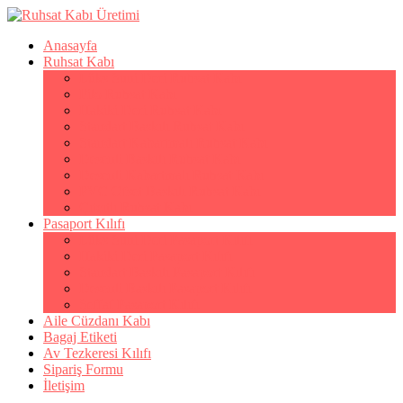
Anasayfa
Ruhsat Kabı
Lüks Suni Deri Ruhsat Kabı
Filo Ruhsat Kabı
Hakiki Deri Ruhsat Kabı
Standart Baskılı Ruhsat Kabı
Standart Kabartmalı Ruhsat Kabı
Desenli Baskılı Ruhsat Kabı
Desenli Kabartmalı Ruhsat Kabı
PVC Ofset Baskılı Ruhsat Kabı
Çıtçıtlı Ruhsat Kabı
Pasaport Kılıfı
Lüks Suni Deri Pasaport Kılıfı
Hakiki Deri Pasaport Kılıfı
Standart Baskılı Pasaport Kılıfı
Desenli Baskılı Pasaport Kılıfı
Şeffaf Pasaport Kılıfı
Aile Cüzdanı Kabı
Bagaj Etiketi
Av Tezkeresi Kılıfı
Sipariş Formu
İletişim