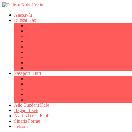
Anasayfa
Ruhsat Kabı
Lüks Suni Deri Ruhsat Kabı
Filo Ruhsat Kabı
Hakiki Deri Ruhsat Kabı
Standart Baskılı Ruhsat Kabı
Standart Kabartmalı Ruhsat Kabı
Desenli Baskılı Ruhsat Kabı
Desenli Kabartmalı Ruhsat Kabı
PVC Ofset Baskılı Ruhsat Kabı
Çıtçıtlı Ruhsat Kabı
Pasaport Kılıfı
Lüks Suni Deri Pasaport Kılıfı
Hakiki Deri Pasaport Kılıfı
Standart Baskılı Pasaport Kılıfı
Desenli Baskılı Pasaport Kılıfı
Şeffaf Pasaport Kılıfı
Aile Cüzdanı Kabı
Bagaj Etiketi
Av Tezkeresi Kılıfı
Sipariş Formu
İletişim