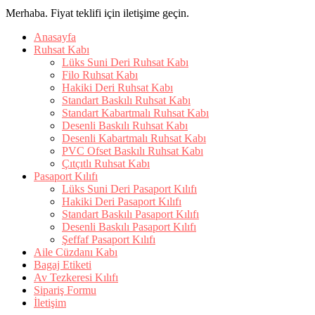
Merhaba. Fiyat teklifi için iletişime geçin.
Anasayfa
Ruhsat Kabı
Lüks Suni Deri Ruhsat Kabı
Filo Ruhsat Kabı
Hakiki Deri Ruhsat Kabı
Standart Baskılı Ruhsat Kabı
Standart Kabartmalı Ruhsat Kabı
Desenli Baskılı Ruhsat Kabı
Desenli Kabartmalı Ruhsat Kabı
PVC Ofset Baskılı Ruhsat Kabı
Çıtçıtlı Ruhsat Kabı
Pasaport Kılıfı
Lüks Suni Deri Pasaport Kılıfı
Hakiki Deri Pasaport Kılıfı
Standart Baskılı Pasaport Kılıfı
Desenli Baskılı Pasaport Kılıfı
Şeffaf Pasaport Kılıfı
Aile Cüzdanı Kabı
Bagaj Etiketi
Av Tezkeresi Kılıfı
Sipariş Formu
İletişim