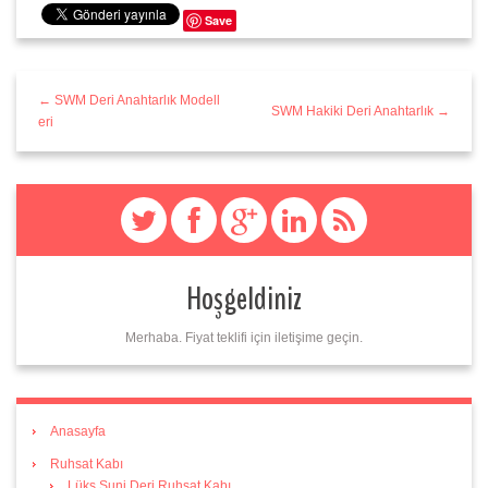
Save
← SWM Deri Anahtarlık Modell
SWM Hakiki Deri Anahtarlık →
eri
Hoşgeldiniz
Merhaba. Fiyat teklifi için iletişime geçin.
Anasayfa
Ruhsat Kabı
Lüks Suni Deri Ruhsat Kabı