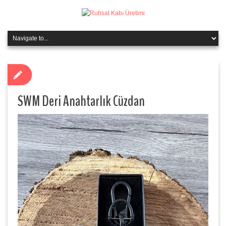
SWM Deri Anahtarlık Cüzdan