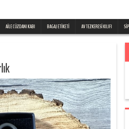
AILE CÜZDANI KABI
BAGAJ ETIKETI
AV TEZKERESI KILIFI
SI
lık