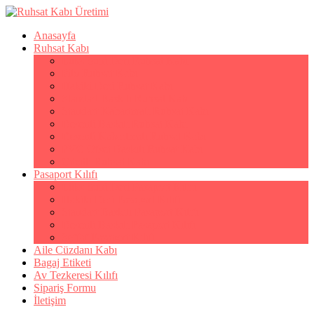
Anasayfa
Ruhsat Kabı
Lüks Suni Deri Ruhsat Kabı
Filo Ruhsat Kabı
Hakiki Deri Ruhsat Kabı
Standart Baskılı Ruhsat Kabı
Standart Kabartmalı Ruhsat Kabı
Desenli Baskılı Ruhsat Kabı
Desenli Kabartmalı Ruhsat Kabı
PVC Ofset Baskılı Ruhsat Kabı
Çıtçıtlı Ruhsat Kabı
Pasaport Kılıfı
Lüks Suni Deri Pasaport Kılıfı
Hakiki Deri Pasaport Kılıfı
Standart Baskılı Pasaport Kılıfı
Desenli Baskılı Pasaport Kılıfı
Şeffaf Pasaport Kılıfı
Aile Cüzdanı Kabı
Bagaj Etiketi
Av Tezkeresi Kılıfı
Sipariş Formu
İletişim