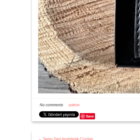
No comments
patron
Save
← Seres Deri Anahtarlık Cüzdan