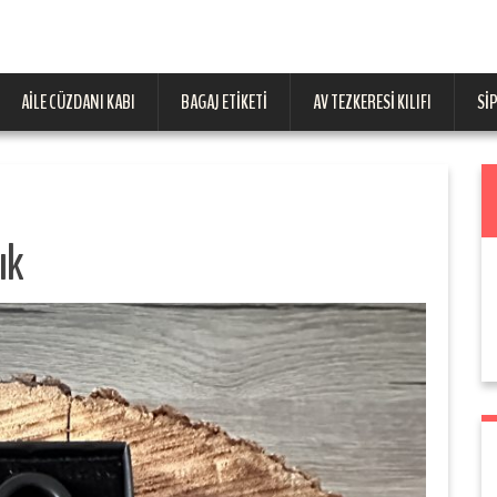
AILE CÜZDANI KABI
BAGAJ ETIKETI
AV TEZKERESI KILIFI
SI
ık