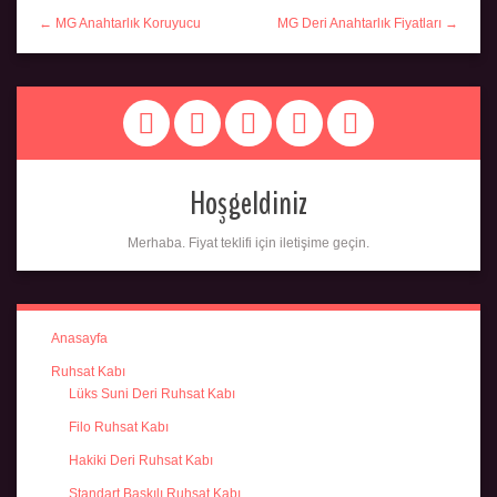
← MG Anahtarlık Koruyucu
MG Deri Anahtarlık Fiyatları →
Hoşgeldiniz
Merhaba. Fiyat teklifi için iletişime geçin.
Anasayfa
Ruhsat Kabı
Lüks Suni Deri Ruhsat Kabı
Filo Ruhsat Kabı
Hakiki Deri Ruhsat Kabı
Standart Baskılı Ruhsat Kabı