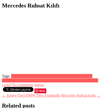
Mercedes Ruhsat Kılıfı
Tags:
mercedesbenztürk mercedesbenztürkiye mercedesc63
mercedesfans mercedesclub mercedesbenzamg mercedesclassic
Genel
No comments
patron
Save
← Kişiye Özel BMW Deri Anahtarlık
Mercedes Ruhsat Kabı →
Related posts