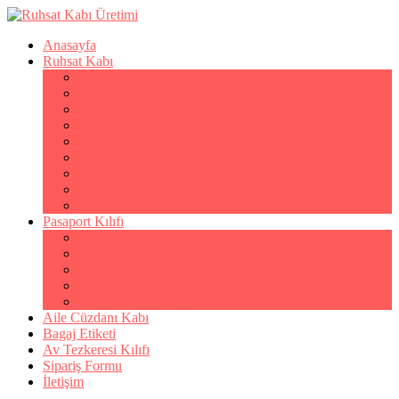
Anasayfa
Ruhsat Kabı
Lüks Suni Deri Ruhsat Kabı
Filo Ruhsat Kabı
Hakiki Deri Ruhsat Kabı
Standart Baskılı Ruhsat Kabı
Standart Kabartmalı Ruhsat Kabı
Desenli Baskılı Ruhsat Kabı
Desenli Kabartmalı Ruhsat Kabı
PVC Ofset Baskılı Ruhsat Kabı
Çıtçıtlı Ruhsat Kabı
Pasaport Kılıfı
Lüks Suni Deri Pasaport Kılıfı
Hakiki Deri Pasaport Kılıfı
Standart Baskılı Pasaport Kılıfı
Desenli Baskılı Pasaport Kılıfı
Şeffaf Pasaport Kılıfı
Aile Cüzdanı Kabı
Bagaj Etiketi
Av Tezkeresi Kılıfı
Sipariş Formu
İletişim