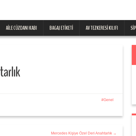
AILE CÜZDANI KABI
BAGAJ ETIKETI
AV TEZKERESI KILIFI
SI
tarlık
Genel
Mercedes Kişiye Özel Deri Anahtarlık →