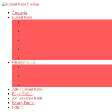
Anasayfa
Ruhsat Kabı
Lüks Suni Deri Ruhsat Kabı
Filo Ruhsat Kabı
Hakiki Deri Ruhsat Kabı
Standart Baskılı Ruhsat Kabı
Standart Kabartmalı Ruhsat Kabı
Desenli Baskılı Ruhsat Kabı
Desenli Kabartmalı Ruhsat Kabı
PVC Ofset Baskılı Ruhsat Kabı
Çıtçıtlı Ruhsat Kabı
Pasaport Kılıfı
Lüks Suni Deri Pasaport Kılıfı
Hakiki Deri Pasaport Kılıfı
Standart Baskılı Pasaport Kılıfı
Desenli Baskılı Pasaport Kılıfı
Şeffaf Pasaport Kılıfı
Aile Cüzdanı Kabı
Bagaj Etiketi
Av Tezkeresi Kılıfı
Sipariş Formu
İletişim