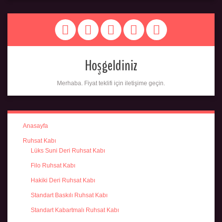
Hoşgeldiniz
Merhaba. Fiyat teklifi için iletişime geçin.
Anasayfa
Ruhsat Kabı
Lüks Suni Deri Ruhsat Kabı
Filo Ruhsat Kabı
Hakiki Deri Ruhsat Kabı
Standart Baskılı Ruhsat Kabı
Standart Kabartmalı Ruhsat Kabı