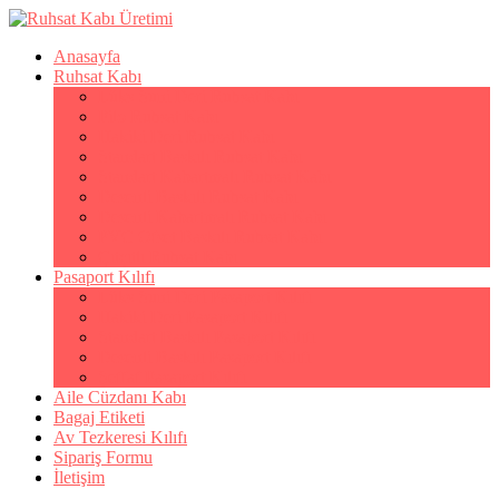
Anasayfa
Ruhsat Kabı
Lüks Suni Deri Ruhsat Kabı
Filo Ruhsat Kabı
Hakiki Deri Ruhsat Kabı
Standart Baskılı Ruhsat Kabı
Standart Kabartmalı Ruhsat Kabı
Desenli Baskılı Ruhsat Kabı
Desenli Kabartmalı Ruhsat Kabı
PVC Ofset Baskılı Ruhsat Kabı
Çıtçıtlı Ruhsat Kabı
Pasaport Kılıfı
Lüks Suni Deri Pasaport Kılıfı
Hakiki Deri Pasaport Kılıfı
Standart Baskılı Pasaport Kılıfı
Desenli Baskılı Pasaport Kılıfı
Şeffaf Pasaport Kılıfı
Aile Cüzdanı Kabı
Bagaj Etiketi
Av Tezkeresi Kılıfı
Sipariş Formu
İletişim