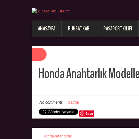
ANASAYFA
RUHSAT KABI
PASAPORT KILIFI
Honda Anahtarlık Modelle
No comments
patron
Save
← Honda Anahtarlık