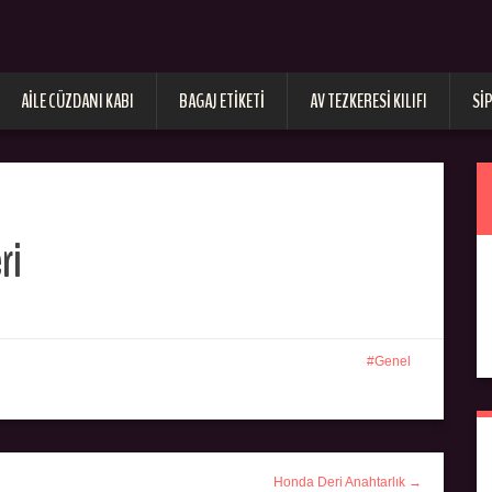
AILE CÜZDANI KABI
BAGAJ ETIKETI
AV TEZKERESI KILIFI
SI
ri
Genel
Honda Deri Anahtarlık →