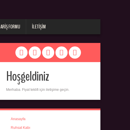
PARIŞ FORMU
İLETIŞIM
Hoşgeldiniz
Merhaba. Fiyat teklifi için iletişime geçin.
Anasayfa
Ruhsat Kabı