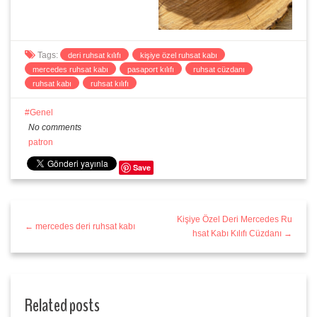
Tags:
deri ruhsat kılıfı
kişiye özel ruhsat kabı
mercedes ruhsat kabı
pasaport kılıfı
ruhsat cüzdanı
ruhsat kabı
ruhsat kılıfı
Genel
No comments
patron
Save
Kişiye Özel Deri Mercedes Ru
← mercedes deri ruhsat kabı
hsat Kabı Kılıfı Cüzdanı →
Related posts