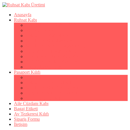
Anasayfa
Ruhsat Kabı
Lüks Suni Deri Ruhsat Kabı
Filo Ruhsat Kabı
Hakiki Deri Ruhsat Kabı
Standart Baskılı Ruhsat Kabı
Standart Kabartmalı Ruhsat Kabı
Desenli Baskılı Ruhsat Kabı
Desenli Kabartmalı Ruhsat Kabı
PVC Ofset Baskılı Ruhsat Kabı
Çıtçıtlı Ruhsat Kabı
Pasaport Kılıfı
Lüks Suni Deri Pasaport Kılıfı
Hakiki Deri Pasaport Kılıfı
Standart Baskılı Pasaport Kılıfı
Desenli Baskılı Pasaport Kılıfı
Şeffaf Pasaport Kılıfı
Aile Cüzdanı Kabı
Bagaj Etiketi
Av Tezkeresi Kılıfı
Sipariş Formu
İletişim