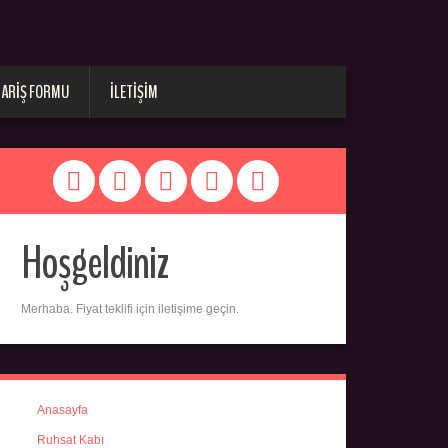
PARIŞ FORMU
İLETIŞIM
Hoşgeldiniz
Merhaba. Fiyat teklifi için iletişime geçin.
Anasayfa
Ruhsat Kabı