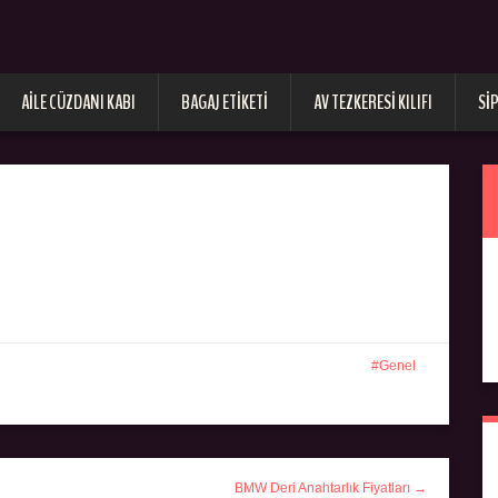
AILE CÜZDANI KABI
BAGAJ ETIKETI
AV TEZKERESI KILIFI
SI
Genel
BMW Deri Anahtarlık Fiyatları →