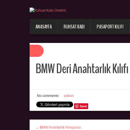
ANASAYFA
RUHSAT KABI
PASAPORT KILIFI
BMW Deri Anahtarlık Kılıfı
No comments
patron
Save
← BMW Anahtarlık Koruyucu