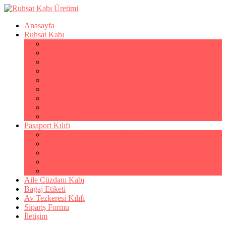
Anasayfa
Ruhsat Kabı
Lüks Suni Deri Ruhsat Kabı
Filo Ruhsat Kabı
Hakiki Deri Ruhsat Kabı
Standart Baskılı Ruhsat Kabı
Standart Kabartmalı Ruhsat Kabı
Desenli Baskılı Ruhsat Kabı
Desenli Kabartmalı Ruhsat Kabı
PVC Ofset Baskılı Ruhsat Kabı
Çıtçıtlı Ruhsat Kabı
Pasaport Kılıfı
Lüks Suni Deri Pasaport Kılıfı
Hakiki Deri Pasaport Kılıfı
Standart Baskılı Pasaport Kılıfı
Desenli Baskılı Pasaport Kılıfı
Şeffaf Pasaport Kılıfı
Aile Cüzdanı Kabı
Bagaj Etiketi
Av Tezkeresi Kılıfı
Sipariş Formu
İletişim