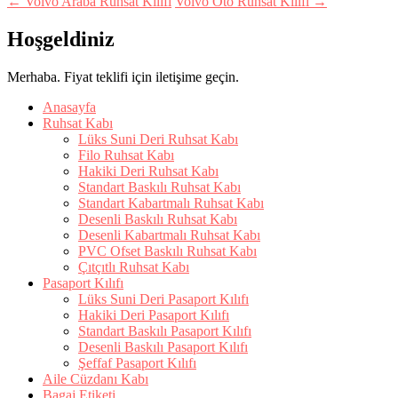
← Volvo Araba Ruhsat Kılıfı
Volvo Oto Ruhsat Kılıfı →
Hoşgeldiniz
Merhaba. Fiyat teklifi için iletişime geçin.
Anasayfa
Ruhsat Kabı
Lüks Suni Deri Ruhsat Kabı
Filo Ruhsat Kabı
Hakiki Deri Ruhsat Kabı
Standart Baskılı Ruhsat Kabı
Standart Kabartmalı Ruhsat Kabı
Desenli Baskılı Ruhsat Kabı
Desenli Kabartmalı Ruhsat Kabı
PVC Ofset Baskılı Ruhsat Kabı
Çıtçıtlı Ruhsat Kabı
Pasaport Kılıfı
Lüks Suni Deri Pasaport Kılıfı
Hakiki Deri Pasaport Kılıfı
Standart Baskılı Pasaport Kılıfı
Desenli Baskılı Pasaport Kılıfı
Şeffaf Pasaport Kılıfı
Aile Cüzdanı Kabı
Bagaj Etiketi