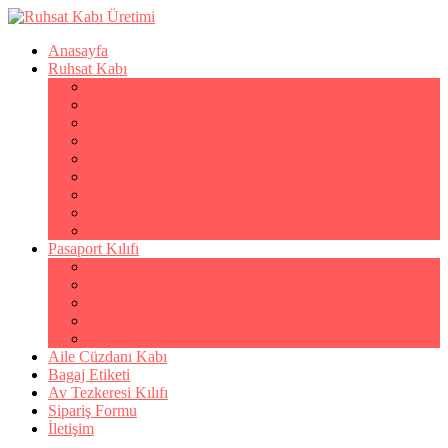
Anasayfa
Ruhsat Kabı
Lüks Suni Deri Ruhsat Kabı
Filo Ruhsat Kabı
Hakiki Deri Ruhsat Kabı
Standart Baskılı Ruhsat Kabı
Standart Kabartmalı Ruhsat Kabı
Desenli Baskılı Ruhsat Kabı
Desenli Kabartmalı Ruhsat Kabı
PVC Ofset Baskılı Ruhsat Kabı
Çıtçıtlı Ruhsat Kabı
Pasaport Kılıfı
Lüks Suni Deri Pasaport Kılıfı
Hakiki Deri Pasaport Kılıfı
Standart Baskılı Pasaport Kılıfı
Desenli Baskılı Pasaport Kılıfı
Şeffaf Pasaport Kılıfı
Aile Cüzdanı Kabı
Bagaj Etiketi
Av Tezkeresi Kılıfı
Sipariş Formu
İletişim