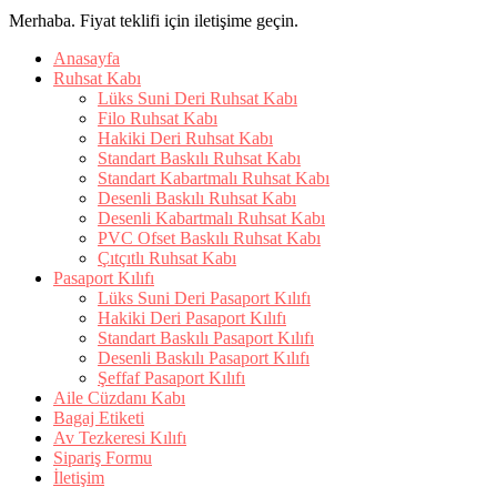
Merhaba. Fiyat teklifi için iletişime geçin.
Anasayfa
Ruhsat Kabı
Lüks Suni Deri Ruhsat Kabı
Filo Ruhsat Kabı
Hakiki Deri Ruhsat Kabı
Standart Baskılı Ruhsat Kabı
Standart Kabartmalı Ruhsat Kabı
Desenli Baskılı Ruhsat Kabı
Desenli Kabartmalı Ruhsat Kabı
PVC Ofset Baskılı Ruhsat Kabı
Çıtçıtlı Ruhsat Kabı
Pasaport Kılıfı
Lüks Suni Deri Pasaport Kılıfı
Hakiki Deri Pasaport Kılıfı
Standart Baskılı Pasaport Kılıfı
Desenli Baskılı Pasaport Kılıfı
Şeffaf Pasaport Kılıfı
Aile Cüzdanı Kabı
Bagaj Etiketi
Av Tezkeresi Kılıfı
Sipariş Formu
İletişim