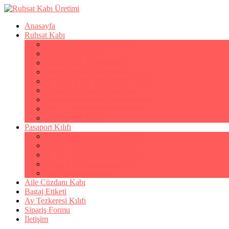
Anasayfa
Ruhsat Kabı
Lüks Suni Deri Ruhsat Kabı
Filo Ruhsat Kabı
Hakiki Deri Ruhsat Kabı
Standart Baskılı Ruhsat Kabı
Standart Kabartmalı Ruhsat Kabı
Desenli Baskılı Ruhsat Kabı
Desenli Kabartmalı Ruhsat Kabı
PVC Ofset Baskılı Ruhsat Kabı
Çıtçıtlı Ruhsat Kabı
Pasaport Kılıfı
Lüks Suni Deri Pasaport Kılıfı
Hakiki Deri Pasaport Kılıfı
Standart Baskılı Pasaport Kılıfı
Desenli Baskılı Pasaport Kılıfı
Şeffaf Pasaport Kılıfı
Aile Cüzdanı Kabı
Bagaj Etiketi
Av Tezkeresi Kılıfı
Sipariş Formu
İletişim