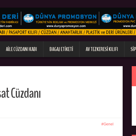
AILE CÜZDANI KABI
BAGAJ ETIKETI
AV TEZKERESI KILIFI
SI
sat Cüzdanı
Genel