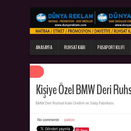
ANASAYFA
RUHSAT KABI
PASAPORT KILIFI
Kişiye Özel BMW Deri Ruh
BMW Deri Ruhsat Kabı Üretimi ve Satış Fabrikası.
No comments
patron
Save