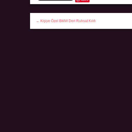
← Kişiye Özel BMW Deri Ruhsat Kılıfı