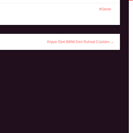
Genel
Kişiye Özel BMW Deri Ruhsat Cüzdanı →