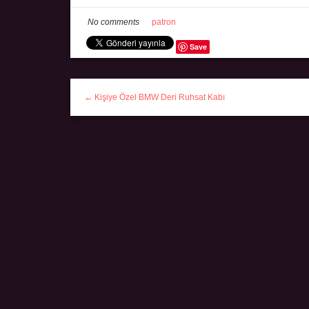
No comments
patron
Save
← Kişiye Özel BMW Deri Ruhsat Kabı